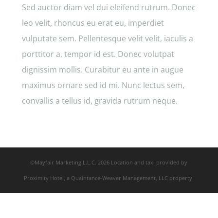
Sed auctor diam vel dui eleifend rutrum. Donec
leo velit, rhoncus eu erat eu, imperdiet
vulputate sem. Pellentesque velit velit, iaculis a
porttitor a, tempor id est. Donec volutpat
dignissim mollis. Curabitur eu ante in augue
maximus ornare sed id mi. Nunc lectus sem,
convallis a tellus id, gravida rutrum neque.
©Mayfair Marketing L.L.C. 2026 Location and taxi provided by
Proximity Hotel, a Quaintance-Weaver Management, LLC property.